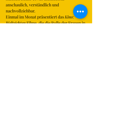
anschaulich, verständlich und 
nachvollziehbar.
Einmal im Monat präsentiert das 
Kino: 
Weltsichten
 Filme, die die Rolle der Frauen in 
den unterschiedlichsten Ländern und 
Kulturen zeigen. Das gemeinsame Sehen und 
das anschließende Gespräch sind uns 
wichtig. Offenheit, Toleranz und Neugierde 
sind die Basis dieser Filmgespräche, zu 
denen alle mit und ohne 
Migrationshintergrund herzlich eingeladen 
sind.
Die Erde ist blau wie eine Orange
Regie:
 Iryna Tsilyk
Ukraine 2020, Dokumentarfilm (74 Minuten)
Mehr anzeigen